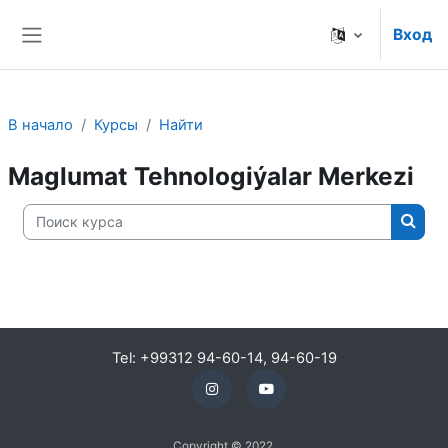
Перейти к основному содержанию
Вход
Боковая панель
В начало
Курсы
Найти
Maglumat Tehnologiýalar Merkezi
Поиск курса
Поис
Tel: +99312 94-60-14, 94-60-19
Copyright © 2022