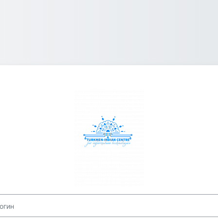
Зайти на Maglu
ин