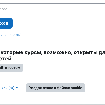
оль
Вход
ыли пароль?
которые курсы, возможно, открыты д
стей
айти гостем
кий ‎(ru)‎
Уведомление о файлах cookie