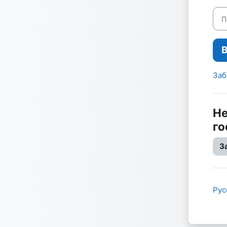
Пар
Заб
Не
го
З
Русс