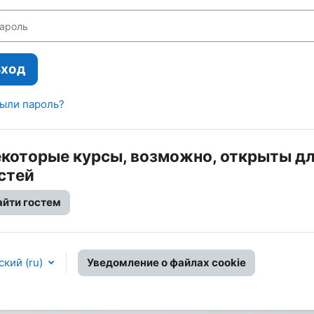
оль
Вход
ыли пароль?
которые курсы, возможно, открыты д
стей
айти гостем
кий ‎(ru)‎
Уведомление о файлах cookie