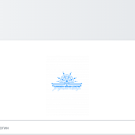
Зайти на Maglu
ин