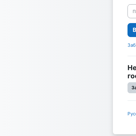
Пар
Заб
Не
го
З
Русс