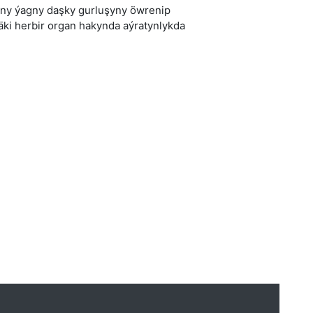
yny ýagny daşky gurluşyny öwrenip
äki herbir organ hakynda aýratynlykda