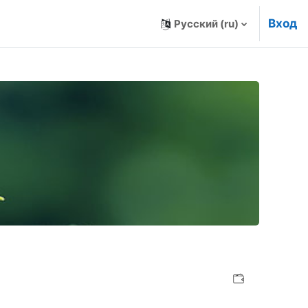
Вход
Русский ‎(ru)‎