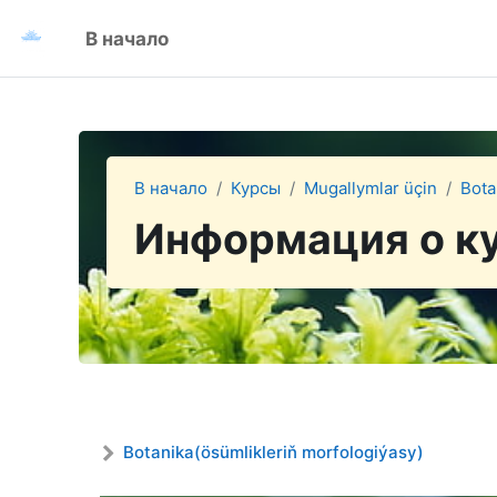
Перейти к основному содержанию
В начало
В начало
Курсы
Mugallymlar üçin
Bota
Информация о к
Botanika(ösümlikleriň morfologiýasy)