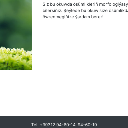
Siz bu okuwda ösümlikleriň morfologiýas
bilersiňiz. Şeýlede bu okuw size ösümlikd
öwrenmegiňize ýardam berer!
Tel: +99312 94-60-14, 94-60-19