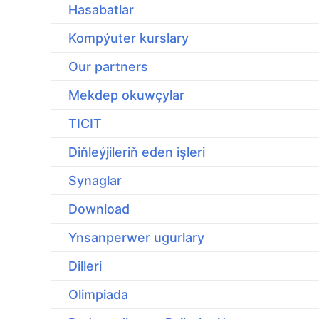
Hasabatlar
Kompýuter kurslary
Our partners
Mekdep okuwçylar
TICIT
Diňleýjileriň eden işleri
Synaglar
Download
Ynsanperwer ugurlary
Dilleri
Olimpiada