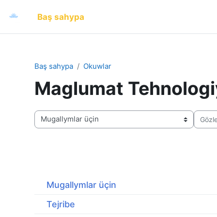
Esasy paylaşyma geçin
Baş sahypa
Baş sahypa
Okuwlar
Maglumat Tehnologi
Kurs bölümleri
Gözleg 
Mugallymlar üçin
Tejribe