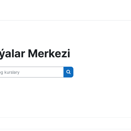
ýalar Merkezi
kurslary
Gözleg kurslary