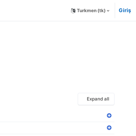
Giriş
Turkmen ‎(tk)‎
Expand all