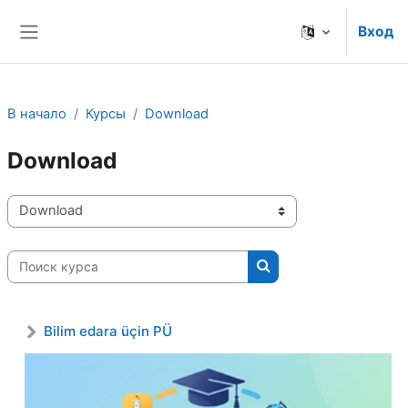
Перейти к основному содержанию
Вход
Боковая панель
В начало
Курсы
Download
Download
Категории курсов
Поиск курса
Поиск курса
Bilim edara üçin PÜ