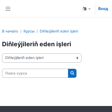
Перейти к основному содержанию
Вход
Боковая панель
В начало
Курсы
Diňleýjileriň eden işleri
Diňleýjileriň eden işleri
Категории курсов
Поиск курса
Поиск курса